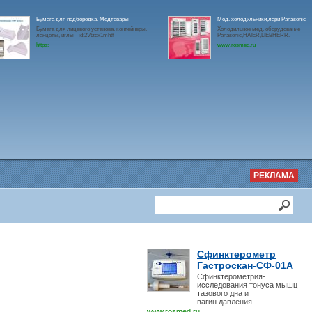
Бумага для подбородка. Медтовары
Мед. холодильники,лари Panasonic
Бумага для лицевого установа, контейнеры,
Холодильное мед. оборудование
ланцеты, иглы - id:2Vtzqx1mhtf
Panasonic,HAIER,LIEBHERR.
https:
www.rosmed.ru
РЕКЛАМА
Сфинктерометр
Гастроскан-СФ-01А
Сфинктерометрия-
исследования тонуса мышц
тазового дна и
вагин.давления.
www.rosmed.ru