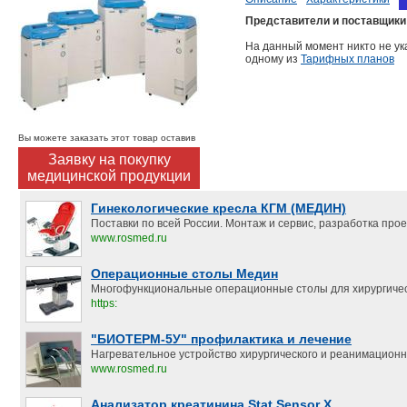
Представители и поставщики
На данный момент никто не ук
одному из
Тарифных планов
Вы можете заказать этот товар оставив
Заявку на покупку
медицинской продукции
Гинекологические кресла КГМ (МЕДИН)
Поставки по всей России. Монтаж и сервис, разработка прое
www.rosmed.ru
Операционные столы Медин
Многофункциональные операционные столы для хирургичес
https:
"БИОТЕРМ-5У" профилактика и лечение
Нагревательное устройство хирургического и реанимацион
www.rosmed.ru
Анализатор креатинина Stat Sensor X