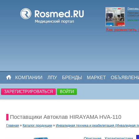
Принтеры
Принтеры
D25MD,U
www.rosm
Как разместить 
КОМПАНИИ
ЛПУ
БРЕНДЫ
МАРКЕТ
ОБЪЯВЛЕН
ЗАРЕГИСТРИРОВАТЬСЯ
ВОЙТИ
Поставщики Автоклав HIRAYAMA HVA-110
Главная
»
Каталог продукции
»
Инвалидная техника и реабилитация (Инвалидная т
Описание
Характеристики