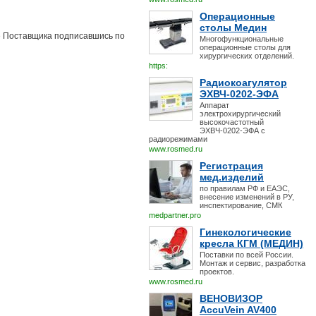
Операционные
столы Медин
ве Поставщика подписавшись по
Многофункциональные
операционные столы для
хирургических отделений.
https:
Радиокоагулятор
ЭХВЧ-0202-ЭФА
Аппарат
электрохирургический
высокочастотный
ЭХВЧ-0202-ЭФА с
радиорежимами
www.rosmed.ru
Регистрация
мед.изделий
по правилам РФ и ЕАЭС,
внесение изменений в РУ,
инспектирование, СМК
medpartner.pro
Гинекологические
кресла КГМ (МЕДИН)
Поставки по всей России.
Монтаж и сервис, разработка
проектов.
www.rosmed.ru
ВЕНОВИЗОР
AccuVein AV400