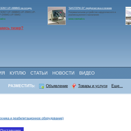
 SONY UP-X898MD на складе.
"БИОТЕРМ-5У" профилактика и лечение
 SONY UP-X898MD,UP-25MD,UP-
Нагревательное устройство хирургического и
P-D55MD,UP-55MD.
реанимационного назначения
ed.ru
www.rosmed.ru
здесь тизер?
ИЯ
КУПЛЮ
СТАТЬИ
НОВОСТИ
ВИДЕО
РАЗМЕСТИТЬ:
Объявление
Товары и услуги
Еще...
ехника и реабилитационное оборудование)
Поставщики