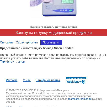
Вы можете заказать этот товар оставив
Заявку на покупку медицинской продукции
Описание
Характеристики
Поставщики
Представители и поставщики бренда Nihon Kohden
На данный момент никто не указал себя поставщиком данного товара, но Вы
можете указать себя в качестве Поставщика подписавшись по одному из
Тарифных планов
Реклама
О нас
Тарифные планы
© 2002-2026 ROSMED.RU Медицинский b2b портал
Медицинский портал Rosmed.RU не несет ответственности за содержание
информации оставленной рекламодателями и посетителями портала.
Все вопросы и предложения присылайте на адрес
rosmed@rosmed.ru
ICQ 108
995 521