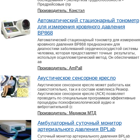
обследования • Экспертиза трудоспособности •
Предрейсовые (пр
Производитель: Констэл
Автоматический стационарный тонометр
для измерения кровяного давления
BP868
Автоматический стационарный тонометр для измерения
кровяного давления BP868 предназначен для
диагностики заболеваний сердечнососудистой системы
человека, которая предоставляет точные результаты,
используя осциллометрический метод. Он обеспечивает
ав
Производитель: AmPall
Акустическое сенсорное кресло
Акустическое сенсорное кресло может работать как
самостоятельно, так и в составе комплекса Реакор.
Акустическое сенсорное кресло (АСК) позволяет
проводить по специальным программам эффективные
процедуры психофизиологической аудио и
вибротактильной (с
Производитель: Медиком МТД
Амбулаторный суточный монитор
артериального давления BPLab
Суточный монитор артериального давления BPLab