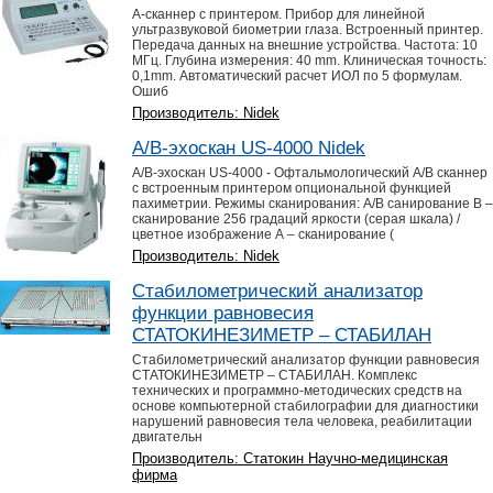
А-сканнер с принтером. Прибор для линейной
ультразвуковой биометрии глаза. Встроенный принтер.
Передача данных на внешние устройства. Частота: 10
МГц. Глубина измерения: 40 mm. Клиническая точность:
0,1mm. Автоматический расчет ИОЛ по 5 формулам.
Ошиб
Производитель: Nidek
A/B-эхоскан US-4000 Nidek
A/B-эхоскан US-4000 - Офтальмологический A/B сканнер
с встроенным принтером опциональной функцией
пахиметрии. Режимы сканирования: А/В санирование В –
сканирование 256 градаций яркости (серая шкала) /
цветное изображение А – сканирование (
Производитель: Nidek
Cтабилометрический анализатор
функции равновесия
СТАТОКИНЕЗИМЕТР – СТАБИЛАН
Cтабилометрический анализатор функции равновесия
СТАТОКИНЕЗИМЕТР – СТАБИЛАН. Комплекс
технических и программно-методических средств на
основе компьютерной стабилографии для диагностики
нарушений равновесия тела человека, реабилитации
двигательн
Производитель: Статокин Научно-медицинская
фирма