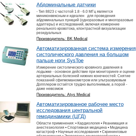
Абдоминальные датчики
- Тип 8823 с частотой 1.8 - 6.0 МГц является
миниконвексным и идеален для проведения
абдоминальных пункций (одноразовые и многоразовые
адаптеры) и исследований, включая измерение
ренального кровотока, клонтрастной визуализации
резидуальных
Производитель: BK Medical
Автоматизированная система измерения
систолического давления на большом
пальце ноги SysToe
Измерение систолического кровяного давления в
лодыжке - основное действие при мониторинге и оценке
артериальных болезней нижних конечностей. Снятие
показаний сфигмоманометром или ультразвуковым
Допплером остаётся трудно выполнимым, а порой -
даже невозмож
Производитель: Atys Medical
Автоматизированное рабочее место
исследования центральной
гемодинамики (ЦГД)
Области применения: • Кардиология • Реанимация и
анестезиология • Спортивная медицина • Медицина
катастроф • Научные исследования • Скрининговые