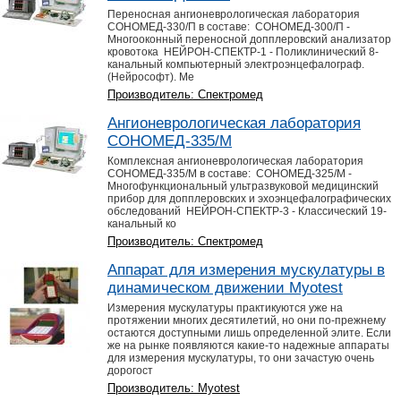
Переносная ангионеврологическая лаборатория
СОНОМЕД-330/П в составе: СОНОМЕД-300/П -
Многооконный переносной допплеровский анализатор
кровотока НЕЙРОН-СПЕКТР-1 - Поликлинический 8-
канальный компьютерный электроэнцефалограф.
(Нейрософт). Ме
Производитель: Спектромед
Ангионеврологическая лаборатория
СОНОМЕД-335/М
Комплексная ангионеврологическая лаборатория
СОНОМЕД-335/М в составе: СОНОМЕД-325/М -
Многофункциональный ультразвуковой медицинский
прибор для допплеровских и эхоэнцефалографических
обследований НЕЙРОН-СПЕКТР-3 - Классический 19-
канальный ко
Производитель: Спектромед
Аппарат для измерения мускулатуры в
динамическом движении Myotest
Измерения мускулатуры практикуются уже на
протяжении многих десятилетий, но они по-прежнему
остаются доступными лишь определенной элите. Если
же на рынке появляются какие-то надежные аппараты
для измерения мускулатуры, то они зачастую очень
дорогост
Производитель: Myotest