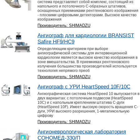
система представляет собой комплекс, состоящий из
напольного и потолочного С-образных штативов,
оснащенных приемниками рентгеновского изображения
- плоскими цифровыми детекторами. Высокое качество
изображения
Производитель: SHIMADZU
Ангиограф для кардиологии BRANSIST
Safire HF9/HC9
Определяющим критерием при выборе
ангиографической системы для интервенционной
кардиологии является высокое качество изображения в
зоне вмешательства. В приемниках рентгеновского
излучения большинства производителей используется
технология непрямого преоб
Производитель: SHIMADZU
Ангиограф с УРИ HeartSpeed 10F/10C
Ангиографическая система HeartSpeed 10 выпускается в
двух вариантах: с потолочным подвесом (HeartSpeed
10C) и с напольным креплением штатива С-дуги
(HeartSpeed 10F). Имеет высокую скорость вращения С-
дуги, УРИ высокого разрешения, 1-мегапиксельную
цифрову
Производитель: SHIMADZU
Ангионеврологическая лаборатория
СОНОМЕД-330/П