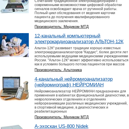
Сочетание традиционной электрокардиографии с
современными возможностями цифровой обработки
сигналов освобождает врача от рутинной работы.
Полный цикл обследования от ведения карточки
пациента до получения квалифицированного
медицинского заключения.
Производитель: Медиком МТД
12-канальный компьютерный
электрокардиоанализатор АЛЬТОН-12К
Альтон-12К" развивает традиции хорошо известных
электрокардиоанализаторов "Кардис", более десяти лет
используемыми ведущими медицинскими учреждениями
России. "Альтон-12К" может эффективно использоваться
как в условиях большого потока пациентов при массов
Производитель: Альтоника
4-канальный нейромиоанализатор
(нейромиограф) НЕЙРОМИАН
Нейромиоанализатор НЕЙРОМИАН предназначен для
применения в кабинетах функциональной диагностики, в
неврологических отделениях и отделениях
нейрореанимации различных медицинских учреждений,
в спортивной медицине, в диагностических и
реабилитационных
Производитель: Медиком МТД
A-эхоскан US-800 Nidek