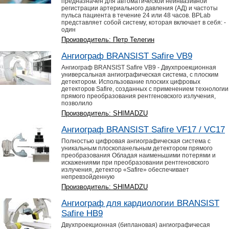
предназначен для автоматической неинвазивной
регистрации артериального давления (АД) и частоты
пульса пациента в течение 24 или 48 часов. BPLab
представляет собой систему, которая включает в себя: -
один
Производитель: Петр Телегин
Ангиограф BRANSIST Safire VB9
Ангиограф BRANSIST Safire VB9 - Двухпроекционная
универсальная ангиографическая система, с плоским
детектором. Использование плоских цифровых
детекторов Safire, созданных с применением технологии
прямого преобразования рентгеновского излучения,
позволило
Производитель: SHIMADZU
Ангиограф BRANSIST Safire VF17 / VC17
Полностью цифровая ангиографическая система с
уникальным плоскопанельным детектором прямого
преобразования Обладая наименьшими потерями и
искажениями при преобразовании рентгеновского
излучения, детектор «Safire» обеспечивает
непревзойденную
Производитель: SHIMADZU
Ангиограф для кардиологии BRANSIST
Safire HB9
Двухпроекционная (биплановая) ангиографичесая