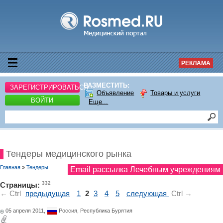
РЕКЛАМА
РАЗМЕСТИТЬ:
ЗАРЕГИСТРИРОВАТЬСЯ
Объявление
Товары и услуги
ВОЙТИ
Еще...
Тендеры медицинского рынка
Главная
»
Тендеры
Email рассылка Лечебным учреждениям
332
Страницы:
← Ctrl
предыдущая
1
2
3
4
5
следующая
Ctrl →
05 апреля 2011,
Россия,
Республика Бурятия