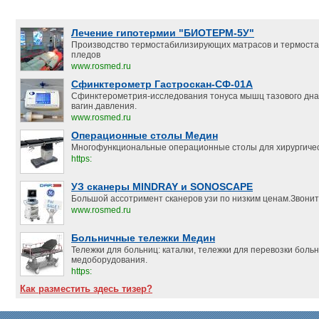
Лечение гипотермии "БИОТЕРМ-5У"
Производство термостабилизирующих матрасов и термост
пледов
www.rosmed.ru
Сфинктерометр Гастроскан-СФ-01А
Сфинктерометрия-исследования тонуса мышц тазового дна
вагин.давления.
www.rosmed.ru
Операционные столы Медин
Многофункциональные операционные столы для хирургичес
https:
УЗ сканеры MINDRAY и SONOSCAPE
Большой ассотримент сканеров узи по низким ценам.Звонит
www.rosmed.ru
Больничные тележки Медин
Тележки для больниц: каталки, тележки для перевозки боль
медоборудования.
https:
Как разместить здесь тизер?