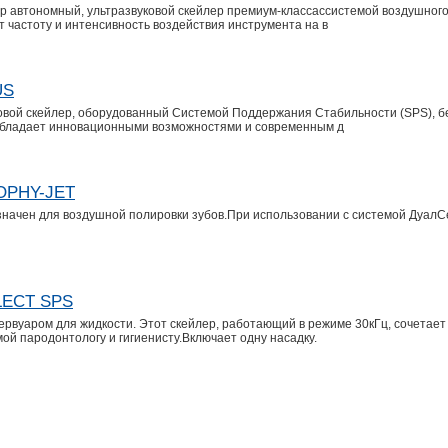
р автономный, ультразвуковой скейлер премиум-классассистемой воздушног
т частоту и интенсивность воздействия инструмента на в
US
ковой скейлер, оборудованный Системой Поддержания Стабильности (SPS), 
s обладает инновационными возможностями и современным д
ROPHY-JET
значен для воздушной полировки зубов.При использовании с системой ДуалС
LECT SPS
вуаром для жидкости. Этот скейлер, работающий в режиме 30кГц, сочетает 
ой пародонтологу и гигиенисту.Включает одну насадку.