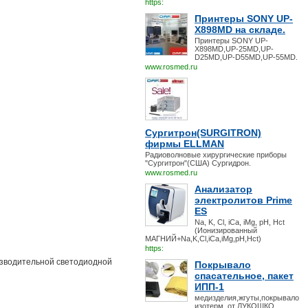
https:
Принтеры SONY UP-
X898MD на складе.
Принтеры SONY UP-
X898MD,UP-25MD,UP-
D25MD,UP-D55MD,UP-55MD.
www.rosmed.ru
Сургитрон(SURGITRON)
фирмы ELLMAN
Радиоволновые хирургические приборы
"Сургитрон"(США) Сургидрон.
www.rosmed.ru
Анализатор
электролитов Prime
ES
Na, K, Cl, iCa, iMg, pH, Hct
(Ионизированный
МАГНИЙ+Na,K,Cl,iCa,iMg,pH,Hct)
https:
изводительной светодиодной
Покрывало
спасательное, пакет
ИПП-1
медизделия,жгуты,покрывало
изотерм. от ЛУКОШКО