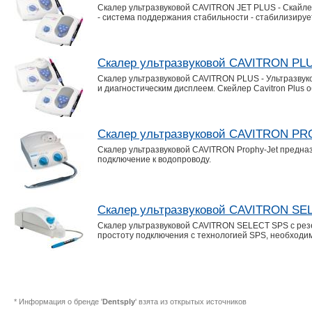
Скалер ультразвуковой CAVITRON JET PLUS - Скайле
- система поддержания стабильности - стабилизируе
Скалер ультразвуковой CAVITRON PL
Скалер ультразвуковой CAVITRON PLUS - Ультразву
и диагностическим дисплеем. Скейлер Сavitron Plu
Скалер ультразвуковой CAVITRON P
Скалер ультразвуковой CAVITRON Prophy-Jet предна
подключение к водопроводу.
Скалер ультразвуковой CAVITRON SE
Скалер ультразвуковой CAVITRON SELECT SPS с резер
простоту подключения с технологией SPS, необходим
* Информация о бренде '
Dentsply
' взята из открытых источников