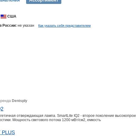
США
в России:
не указан
Как указать себя представителем
бренда
Dentsply
Q2
ргетичная отверждающая лампа. SmartLite IQ2 - второе поколение высокопро
стики. Мощность светового потока 1200 мВт/см2, емкость
T PLUS