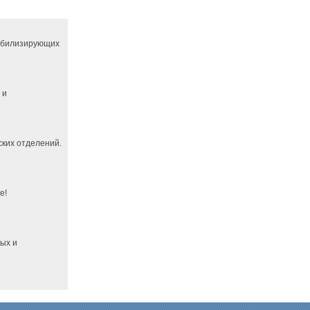
абилизирующих
 и
ких отделений.
е!
ных и