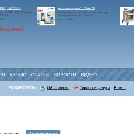
SANDS, САТУРН-90.
Автоклавы паровые TUTTNAUER
жоговая SAT-1,SANDS,Кровать
Стерилизует инструменты горячим паром под
0 КМ-05
давлением.Объём 19, 23, 64, 85.
ed.ru
www.rosmed.ru
здесь тизер?
ИЯ
КУПЛЮ
СТАТЬИ
НОВОСТИ
ВИДЕО
РАЗМЕСТИТЬ:
Объявление
Товары и услуги
Еще...
ъявления
Ассортимент