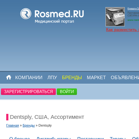
Кровати 
Противоо
САТУРН-9
www.rosm
Как разместить 
КОМПАНИИ
ЛПУ
БРЕНДЫ
МАРКЕТ
ОБЪЯВЛЕН
ЗАРЕГИСТРИРОВАТЬСЯ
ВОЙТИ
Dentsply, США, Ассортимент
Главная
»
Бренды
» Dentsply
О бренде
Дистрибьюторы
Поставщики
Товары
Об