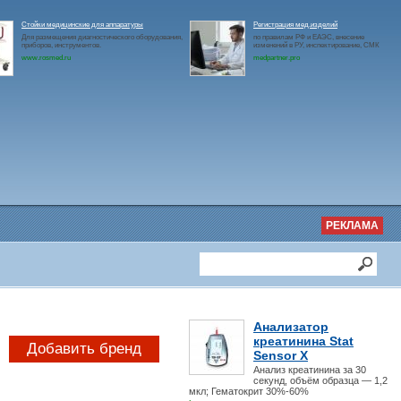
Стойки медицинские для аппаратуры
Регистрация мед.изделий
Для размещения диагностического оборудования,
по правилам РФ и ЕАЭС, внесение
приборов, инструментов.
изменений в РУ, инспектирование, СМК
www.rosmed.ru
medpartner.pro
РЕКЛАМА
Анализатор
креатинина Stat
Добавить бренд
Sensor X
Анализ креатинина за 30
секунд, объём образца — 1,2
мкл; Гематокрит 30%-60%