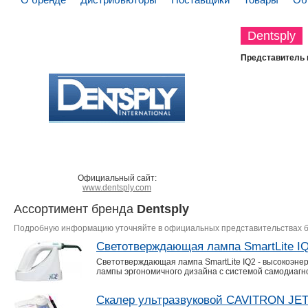
Dentsply
Представитель 
Официальный сайт:
www.dentsply.com
Ассортимент бренда
Dentsply
Подробную информацию уточняйте в официальных представительствах 
Светотверждающая лампа SmartLite I
Светотверждающая лампа SmartLite IQ2 - высокоэне
лампы эргономичного дизайна с системой самодиагно
Скалер ультразвуковой CAVITRON JE