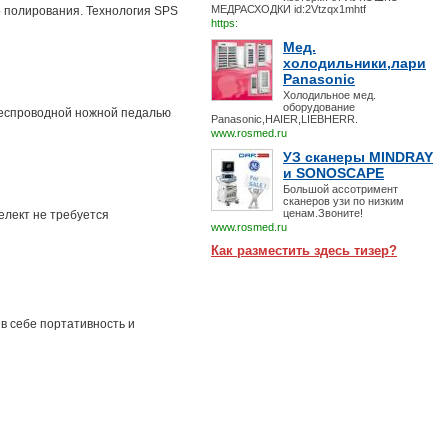
МЕДРАСХОДКИ id:2Vtzqx1mhtf
о полирования. Технология SPS
https:
Мед.
холодильники,лари
Panasonic
Холодильное мед.
оборудование
беспроводной ножной педалью
Panasonic,HAIER,LIEBHERR.
www.rosmed.ru
УЗ сканеры MINDRAY
и SONOSCAPE
Большой ассотримент
сканеров узи по низким
ценам.Звоните!
елект не требуется
www.rosmed.ru
Как разместить здесь тизер?
в себе портативность и