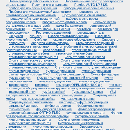
Полимеризатор зуботехнический
Портативный анализатор электролитов
и газов крови
Поручни для инвалидов
Прибор AUTO LP 5123
прибор для измерения давления
приборы для измерения давления
Приборы для ультразвуковой диагностики
производство
стоматологических наконечников
Противопролежневый матрас
процедурный столик немагнитный
рабочее место врача
оториноларинголога
рабочее место офтальмолога
Рабочее место
офтальмолога с аппаратурой
рама Балканского
рентгеновский
денситометр
Рентгенпром ЗАО Россия
ростомер
ростомер для
новорожденных
Ростомер медицинский
роторасширитель
Синускоп
скайлер
Скалер стоматологический
Скальпель
хирургический
Скейлер
скрининговое оборудование
Спирометр
спирометр
средства иммобилизации
стерилизатор воздушный
стерилизация в автоклавах
Стол мобильный электрогидравлический
рентгенопрозрачный
стол палатный
столик инструментальный
стоматологическая мебель
стоматологические боры
стоматологические инструменты
Стоматологические кресла
Стоматологические установки
Стоматологический инструментарий
стоматологический компрессор
Стоматологический рентген-аппарат
стоматологическое кресло
Стул стоматолога
стулья лабораторные
стулья медицинские
судно медицинское
сумка медицинская
сумка первой помощи МЧС
Сумка фельдшера
Сумка фельдшера
сумка-укладка
Сумка-чемодан для неотложной помощи
сухая
углекислая ванна
тележка медицинская
тележки медицинские
термоодеяло
томограф
томограф OPENMARK 4000 0,4
топ лист
поставщиков оборудования и инструментария для медицинских учреждений
тракционный стол
тумба с мойкой
Турманиевый коврик
УЗИ
эксперт-класса
укладка врача скорой медпомощи
Ультразвуковая
мойка
ультразвуковая мойка
ультразвуковые ванны
Ультразвуковые увлажнители
ультрацентрифуга лабораторная
Фетальный допплер
фиброгастроскоп
Фиброколоноскоп
физиотехника
фонендоскоп стетоскоп
фотоэлектроколориметр
фрезерный аппарат ORTHO FLEX
функциональные кровати
Футляр
для медикаментов врачей скорой помощи
хирургические зажимы
хирургические инструменты
Хирургические инструменты
хирургические инструменты
Хирургические инструменты в
стоматологии
хирургические микроскопы
Хирургические