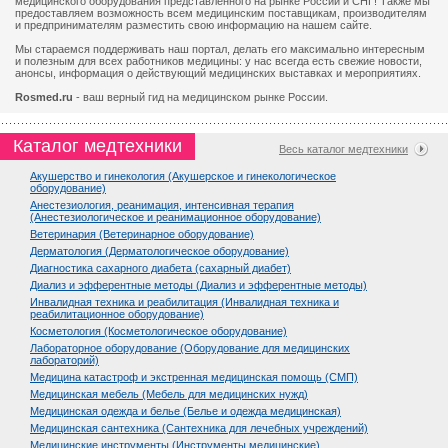
медицинского оборудования представленного на рынке России и СНГ! Также мы
предоставляем возможность всем медицинским поставщикам, производителям
и предпринимателям разместить свою информацию на нашем сайте.
Мы стараемся поддерживать наш портал, делать его максимально интересным
и полезным для всех работников медицины: у нас всегда есть свежие новости,
анонсы, информация о действующий медицинских выставках и мероприятиях.
Rosmed.ru
- ваш верный гид на медицинском рынке России.
Каталог медтехники
Весь каталог медтехники
Акушерство и гинекология (Акушерское и гинекологическое
оборудование)
Анестезиология, реанимация, интенсивная терапия
(Анестезиологическое и реанимационное оборудование)
Ветеринария (Ветеринарное оборудование)
Дерматология (Дерматологическое оборудование)
Диагностика сахарного диабета (сахарный диабет)
Диализ и эфферентные методы (Диализ и эфферентные методы)
Инвалидная техника и реабилитация (Инвалидная техника и
реабилитационное оборудование)
Косметология (Косметологическое оборудование)
Лабораторное оборудование (Оборудование для медицинских
лабораторий)
Медицина катастроф и экстренная медицинская помощь (СМП)
Медицинская мебель (Мебель для медицинских нужд)
Медицинская одежда и белье (Белье и одежда медицинская)
Медицинская сантехника (Сантехника для лечебных учреждений)
Медицинские инструменты (Инструменты медицинские)