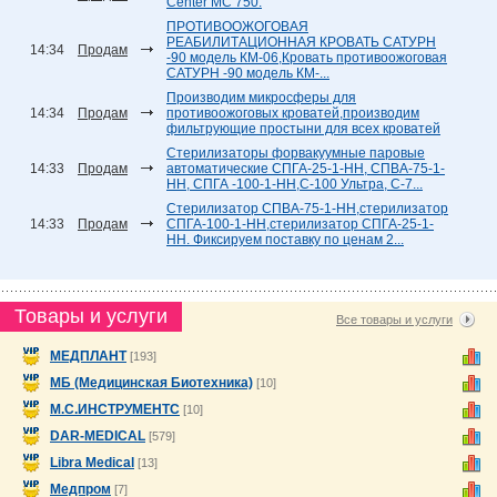
Center MC 750.
ПРОТИВООЖОГОВАЯ
РЕАБИЛИТАЦИОННАЯ КРОВАТЬ САТУРН
14:34
Продам
-90 модель КМ-06,Кровать противоожоговая
САТУРН -90 модель КМ-...
Производим микросферы для
14:34
Продам
противоожоговых кроватей,производим
фильтрующие простыни для всех кроватей
Стерилизаторы форвакуумные паровые
14:33
Продам
автоматические СПГА-25-1-НН, СПВА-75-1-
НН, СПГА -100-1-НН,С-100 Ультра, С-7...
Стерилизатор СПВА-75-1-НН,стерилизатор
14:33
Продам
СПГА-100-1-НН,стерилизатор СПГА-25-1-
НН. Фиксируем поставку по ценам 2...
Товары и услуги
Все товары и услуги
МЕДПЛАНТ
[193]
МБ (Медицинская Биотехника)
[10]
М.С.ИНСТРУМЕНТС
[10]
DAR-MEDICAL
[579]
Libra Medical
[13]
Медпром
[7]