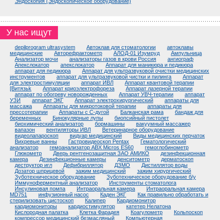
Эндоскопия (Эндоскопическое оборудование)
У нас ищут
depilprogram ultrasystem
Автоклав для стоматологии
автоклавы
медицинские
Авторефрактометр
АЛОД-01 Изумруд
Ампульница
Анализатор мочи
анализаторы газов в крови Россия
ангиограф
Апекслокатор
апекслокатор
Аппарат для маникюра и педикюра
аппарат для педикюра
Аппарат для ультразвуковой очистки медицинских
инструментов
аппарат для ультразвуковой чистки и пилинга
Аппарат
для электростимуляции
аппарат ИВЛ
Аппарат квантовой терапии
[Витязьk
Аппарат криоэлектрофореза
Аппарат лазерной терапии
аппарат по обогреву новорожденных
Аппарат УВЧ-терапии
аппарат
УЗИ
аппарат ЭКГ
Аппарат электрохирургический
аппараты для
массажа
Аппараты для микротоковой терапии
аппараты для
прессотерапии
Аппараты с С-дугой
Балканская рама
бандаж для
беременных
Бинокулярные лупы
биопсийный пистолет
биохимический анализатор
бормашины
вакуумный массажер
вапазон
вентиляторы ИВЛ
Ветеринарное оборудование
видеолапароскоп
видуар медицинский
Виды медицинских перчаток
Вихревые ванны
Гастровидеоскоп Pentax
Гематологический
анализатор
гемоанализатор ABX Micros ES60
гемоглобинометр
Глюкометр
Дверь рентгенозащитная ЗАО АМИКО
дезинфекционная
камера
Дезинфекционные камеры
денситометр
дерматоскоп
деструктор игл
Дефибриллятор
ДЗМО
Дистиллятор воды
Дозатор шприцевой
зажим медицинский
зажим хирургический
Зуботехническое оборудование
Зуботехническое оборудование б/у
Иммуноферментный анализатор
Инструменты стоматолога
Инсулиновая помпа
Интраоральная камера
Интраоральная камера
MD751
инфузионный насос
Каден ЭКГ
Как правильно обработать и
стерилизовать цистоскоп
Калипер
Кардиомонитор
кардиомониторы
кардиостимулятор
катетер Нелатона
Кислородная палатка
Клетка Фарадея
Коагулометр
Кольпоскоп
компрессор медицинский безмасляный
Компьютерная