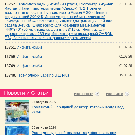
13752
.
Термометр медицинский без ртути, Глюкометр Акку-Чек
31.05.26
Инстант, Пакет гипотермический "Снежок" № 2, Повязка
косыночная взрослая, Пульсоксиметр Армед А 300, Пинцет
хирургический 200*2,5, Лоток медицинский металлический
прямоугольный (400*300*400), Бандаж для фиксации шейного
отдела 8-45 см, Шкаф (сейф) для хранения медикаментов
(440*340*700 мм), Бандаж шейный 53*11 см, Ножницы для
перевязок прямые 235 мм, Ингалятор компрессорный OMRON
С24, Весы напольные электронные с ростомером
13751
.
Инфита комби
01.07.26
13750
.
Инфита комби
01.07.26
13749
.
Инфита комби
01.07.26
13748
.
Тест-полоски Labstrip U11 Plus
15.05.26
Новости и Статьи
Все новости
Все статьи
04 августа 2026
Компактный шприцевой дозатор, который всегда под
рукой
03 августа 2026
Рак поджелудочной железы: как действовать при