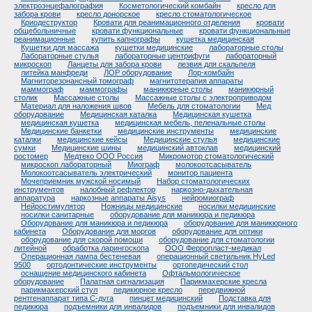
электроэнцефалография
Косметологический комбайн
кресло для
забора крови
кресло донорское
кресло стоматологическое
Криодеструктор
Кровати для реанимационного отделения
кровати
общебольничные
кровати функциональные
кровати функциональные
реанимационные
купить капнографы
кушетка медицинская
Кушетки для массажа
кушетки медицинские
лабораторные столы
Лабораторные стулья
лабораторные центрифуги
лабораторный
микроскоп
Ланцеты для забора крови
лезвия для скальпеля
литейка манфреди
ЛОР оборудование
Лор-комбайн
Магниторезонансный томограф
магнитотерапия аппараты
маммограф
маммографы
маникюрные столы
маникюрный
столик
Массажные столы
Массажные столы с электроприводом
Материал для наложения швов
Мебель для стоматологии
Мед
оборудование
Медицинская каталка
Медицинская кушетка
медицинская кушетка
медицинская мебель, пеленальные столы
Медицинские банкетки
медицинские инструменты
медицинские
каталки
медицинские кейсы
Медицинские стулья
медицинские
сумки
Медицинские шины
медицинский автоклав
медицинский
ростомер
Медтеко ООО Россия
Микромотор стоматологический
микроскоп лабораторный
Миограф
молокоотсасыватель
Молокоотсасыватель электрический
монитор пациента
Мочеприемник мужской носимый
Набор стоматологических
инструментов
налобный рефлектор
наркозно-дыхательная
аппаратура
наркозные аппараты Aisys
нейромиограф
Нейростимулятор
Ножницы медицинские
носилки медицинские
носилки санитарные
оборудование для маникюра и педикюра
Оборудование для маникюра и педикюра
оборудование для маникюрного
кабинета
Оборудование для моргов
оборудование для оптики
оборудование для скорой помощи
оборудование для стоматологии
литейной
обработка ларингоскопа
ООО Ферропласт-медикал
Операционная лампа бестеневая
операционный светильник HyLed
9500
ортодонтические инструменты
ортопедический стол
оснащение медицинского кабинета
Офтальмологическое
оборудование
Палатная сигнализация
Парикмахерские кресла
парикмахерский стул
педикюрное кресло
передвижной
рентгенаппарат типа С-дуга
пинцет медицинский
Подставка для
педикюра
подъемники для инвалидов
подъемники для инвалидов