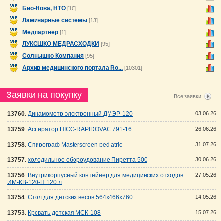
Био-Нова, НТО
[10]
Ламинарные системы
[13]
Медпартнер
[1]
ЛУКОШКО МЕДРАСХОДКИ
[95]
Солнышко Компания
[95]
Архив медицинского портала Ro...
[10301]
Заявки на покупку
Все заявки
13760
.
Динамометр электронный ДМЭР-120
03.06.26
13759
.
Аспиратор HICO-RAPIDOVAC 791-16
26.06.26
13758
.
Спирограф Masterscreen pediatric
31.07.26
13757
.
холодильное обороудование Пиретта 500
30.06.26
13756
.
Внутрикорпусный контейнер для медицинских отходов
27.05.26
ИМ-КВ-120-П 120 л
13754
.
Стол для детских весов 564х466х760
14.05.26
13753
.
Кровать детская МСК-108
15.07.26