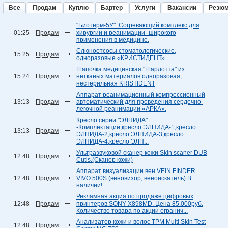
Все
Продам
Куплю
Бартер
Услуги
Вакансии
Резю
"Биотерм-5У". Согревающий комплекс для
01:25
Продам
хирургии и реанимации -широкого
применения в медицине.
Слюноотсосы стоматологические,
15:25
Продам
одноразовые «КРИСТИДЕНТ»
Шапочка медицинская "Шарлотта" из
15:24
Продам
нетканых материалов одноразовая,
нестерильная KRISTIDENT
Аппарат реанимационный компрессионный
13:13
Продам
автоматический для проведения сердечно-
легочной реанимации «АРКА».
Кресло серии "ЭЛПИДА"
-Комплектации,кресло ЭЛПИДА-1,кресло
13:13
Продам
ЭЛПИДА-2,кресло ЭЛПИДА-3,кресло
ЭЛПИДА-4,кресло ЭЛП...
Ультразвуковой сканер кожи Skin scaner DUB
12:48
Продам
Cutis.(Сканер кожи)
Аппарат визуализации вен VEIN FINDER
12:48
Продам
VIVO 500S (веновизор, веноискатель).В
наличии!
Рекламная акция по продаже цифровых
12:48
Продам
принтеров SONY Х898MD. Цена 85.000руб.
Количество товара по акции огранич...
Анализатор кожи и волос TPM Multi Skin Test
12:48
Продам